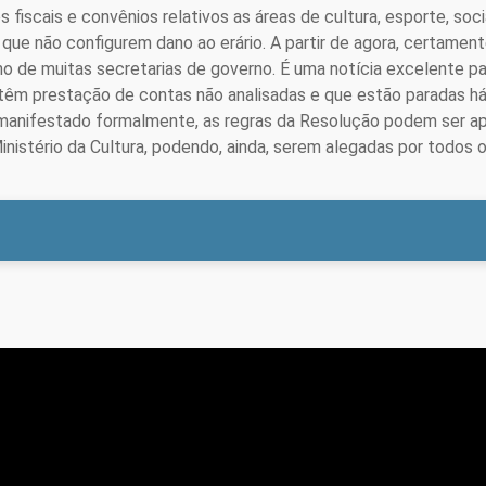
 fiscais e convênios relativos as áreas de cultura, esporte, soc
 que não configurem dano ao erário. A partir de agora, certamen
ho de muitas secretarias de governo. É uma notícia excelente par
êm prestação de contas não analisadas e que estão paradas há a
 manifestado formalmente, as regras da Resolução podem ser a
nistério da Cultura, podendo, ainda, serem alegadas por todos o