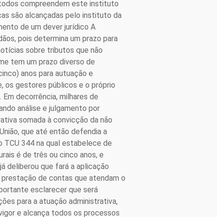
m todos compreendem este instituto
cas são alcançadas pelo instituto da
mento de um dever jurídico A
dãos, pois determina um prazo para
otícias sobre tributos que não
rime tem um prazo diverso de
(cinco) anos para autuação e
, os gestores públicos e o próprio
. Em decorrência, milhares de
ndo análise e julgamento por
trativa somada à convicção da não
União, que até então defendia a
ão TCU 344 na qual estabelece de
rais é de três ou cinco anos, e
já deliberou que fará a aplicação
 prestação de contas que atendam o
mportante esclarecer que será
ões para a atuação administrativa,
vigor e alcança todos os processos