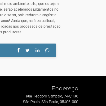
ial, meio ambiente, etc, que estejam
te, serão acelerados julgamentos no
a o setor, pois reduzirá a angústia
nos! Ainda que, na área cultural,
plicadas nos processos de prestação
s produtores.
Endereço
Rua Teodoro Sampaio, 744/136
São Paulo, São Paulo, 05406-000