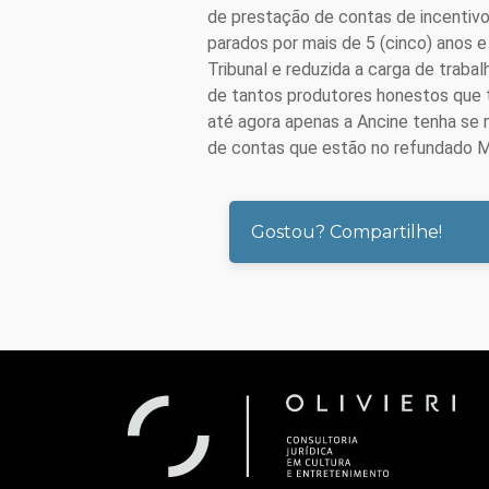
de prestação de contas de incentivos
parados por mais de 5 (cinco) anos e
Tribunal e reduzida a carga de trabal
de tantos produtores honestos que t
até agora apenas a Ancine tenha se
de contas que estão no refundado Mi
Gostou? Compartilhe!