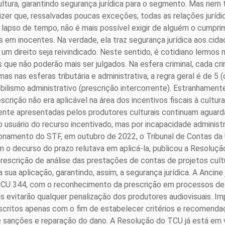
cultura, garantindo segurança jurídica para o segmento. Mas ne
izer que, ressalvadas poucas exceções, todas as relações jurídi
 lapso de tempo, não é mais possível exigir de alguém o cumpri
 em inocentes. Na verdade, ela traz segurança jurídica aos cida
m direito seja reivindicado. Neste sentido, é cotidiano lermos n
 que não poderão mais ser julgados. Na esfera criminal, cada c
s nas esferas tributária e administrativa, a regra geral é de 5 
obilismo administrativo (prescrição intercorrente). Estranhamente
crição não era aplicável na área dos incentivos fiscais à cultura
te apresentadas pelos produtores culturais continuam aguarda
o usuário do recurso incentivado, mas por incapacidade adminis
ionamento do STF, em outubro de 2022, o Tribunal de Contas da 
o decurso do prazo relutava em aplicá-la, publicou a Resoluç
rescrição de análise das prestações de contas de projetos cultu
sua aplicação, garantindo, assim, a segurança jurídica. A Ancine 
TCU 344, com o reconhecimento da prescrição em processos de
is evitarão qualquer penalização dos produtores audiovisuais. I
scritos apenas com o fim de estabelecer critérios e recomendaç
e sanções e reparação do dano. A Resolução do TCU já está em 