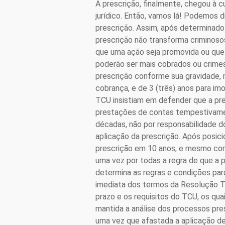
A prescrição, finalmente, chegou à 
jurídico. Então, vamos lá! Podemos d
prescrição. Assim, após determinado
prescrição não transforma criminosos
que uma ação seja promovida ou que u
poderão ser mais cobrados ou crimes
prescrição conforme sua gravidade, ma
cobrança, e de 3 (três) anos para im
TCU insistiam em defender que a pres
prestações de contas tempestivamen
décadas, não por responsabilidade d
aplicação da prescrição. Após posic
prescrição em 10 anos, e mesmo com 
uma vez por todas a regra de que a p
determina as regras e condições para 
imediata dos termos da Resolução 
prazo e os requisitos do TCU, os qua
mantida a análise dos processos pre
uma vez que afastada a aplicação d