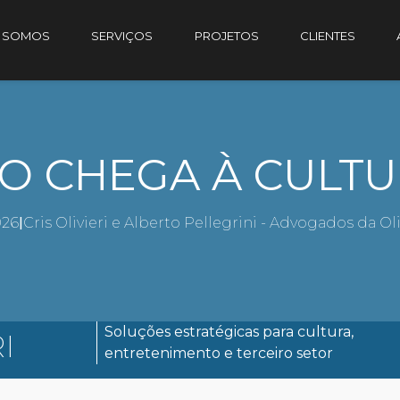
 SOMOS
SERVIÇOS
PROJETOS
CLIENTES
ÃO CHEGA À CULTU
026
|
Cris Olivieri e Alberto Pellegrini - Advogados da O
Soluções estratégicas para cultura,
I
entretenimento e terceiro setor