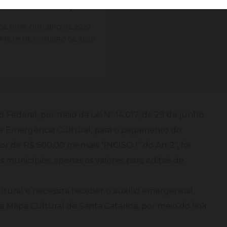
RÍODO DE INSCRIÇÕES
DE
01 DE
OUTUBRO DE
2020
ATÉ
09 DE
OUTUBRO DE
2020
 Federal, por meio da Lei Nº 14.017, de 29 de junho
de Emergência Cultural, para o pagamento do
or de R$ 600,00 mensais “INCISO I” do Art.2º, foi
s municípios, apenas os valores para editais de
ltural e necessita receber o auxílio emergencial,
a Mapa Cultural de Santa Catarina, por meio do link