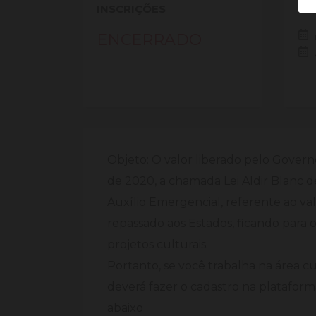
INSCRIÇÕES
PE
ENCERRADO
Objeto: O valor liberado pelo Governo
de 2020, a chamada Lei Aldir Blanc 
Auxílio Emergencial, referente ao val
repassado aos Estados, ficando para o
projetos culturais.
Portanto, se você trabalha na área cu
deverá fazer o cadastro na plataform
abaixo