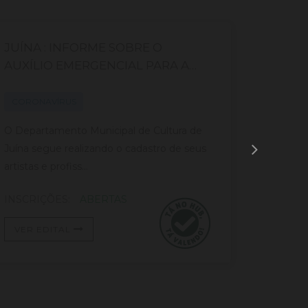
JUÍNA : INFORME SOBRE O
Cadast
AUXÍLIO EMERGENCIAL PARA A
Campi
CULTURA – LEI ALDIR BLANC
CORONAVÍRUS
CORON
O Departamento Municipal de Cultura de
O prese
Juína segue realizando o cadastro de seus
prelimina
artistas e profiss...
mapeame
INSCRIÇÕES:
ABERTAS
INSCRI
VER EDITAL
VER E