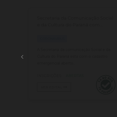
de
Secretaria da Comunicação Social
s,
e da Cultura do Paraná com
s
cadastro aberto.
tivas,
CORONAVÍRUS
 está
A Secretaria da comunicação Social e da
e
Cultura do Paraná está com o cadastro
emergencial aberto...
INSCRIÇÕES:
ABERTAS
VER EDITAL