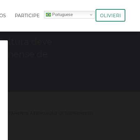
Portuguese
OLIVIERI
OS
PARTICIPE
Cultura deve
arinense de
 DIRETAMENTE À FUNDAÇÃO CATARINENSE DE