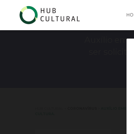
HO
Auxílio eme
ser solici
HUB CULTURAL
>
CORONAVÍRUS
>
AUXÍLIO EMERG
CULTURA.