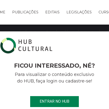
ME
PUBLICAÇÕES
EDITAIS
LEGISLAÇÕES
CURS
rgencial para trabalhadores da 
tado diretamente à Fundação Cat
Cultura.
FICOU INTERESSADO, NÉ?
Para visualizar o conteúdo exclusivo
do HUB, faça login ou cadastre-se!
ENCIAL PARA TRABALHADORES DA CULTURA DEVE SER SOLICITADO
ENTRAR NO HUB