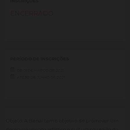
INSCRIÇÕES
ENCERRADO
PERÍODO DE INSCRIÇÕES
DE
01 DE
MARÇO DE
2021
ATÉ
30 DE
JUNHO DE
2021
Objeto: A Bienal tem o objetivo de promover um
desenvolvimento artístico e cultura na região do