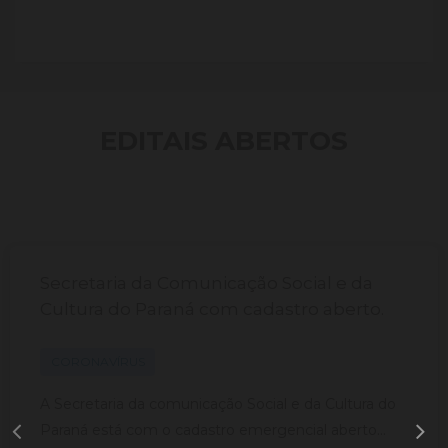
EDITAIS ABERTOS
Secretaria da Comunicação Social e da
Cultura do Paraná com cadastro aberto.
CORONAVÍRUS
A Secretaria da comunicação Social e da Cultura do
Paraná está com o cadastro emergencial aberto...