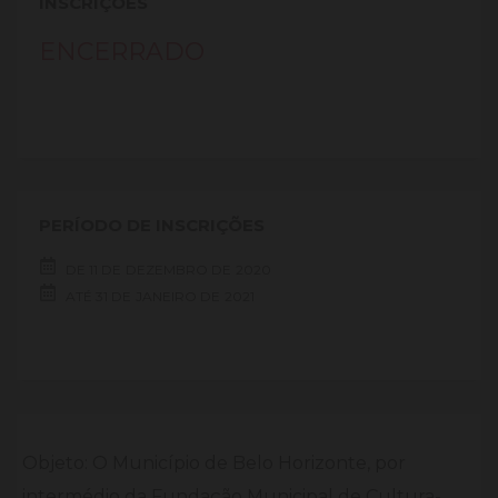
INSCRIÇÕES
ENCERRADO
PERÍODO DE INSCRIÇÕES
DE
11 DE
DEZEMBRO DE
2020
ATÉ
31 DE
JANEIRO DE
2021
Objeto: O Município de Belo Horizonte, por
intermédio da Fundação Municipal de Cultura-