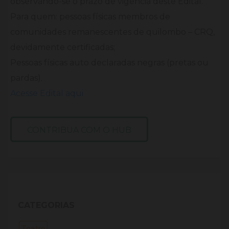
observando-se o prazo de vigência deste Edital.
Para quem: pessoas físicas membros de
comunidades remanescentes de quilombo – CRQ,
devidamente certificadas;
Pessoas físicas auto declaradas negras (pretas ou
pardas).
Acesse Edital aqui
CONTRIBUA COM O HUB
CATEGORIAS
Teatro