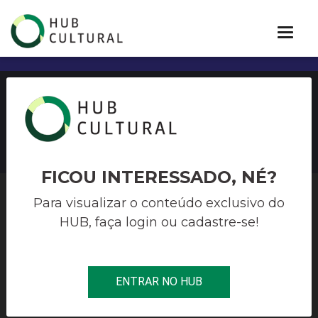
Edital arte no Quilombo
FICOU INTERESSADO, NÉ?
Para visualizar o conteúdo exclusivo do
HUB, faça login ou cadastre-se!
HUB CULTURAL
>
TEATRO
>
EDITAL ARTE NO QUILOMBO
INSCRIÇÕES
ENTRAR NO HUB
ENCERRADO