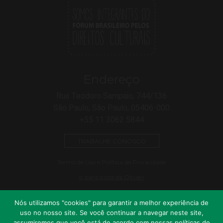
Endereço
Rua Teodoro Sampaio, 744/136
São Paulo, São Paulo, 05406-000
+55 11 3062 5844
TRABALHE CONOSCO
Termo de Uso e Política de Privacidade
Ir para o site da Olivieri
Nós utilizamos "cookies" para garantir a melhor experiência de
uso no nosso site. Se você continuar a navegar neste site,
assumiremos que você está de acordo com nossas políticas de