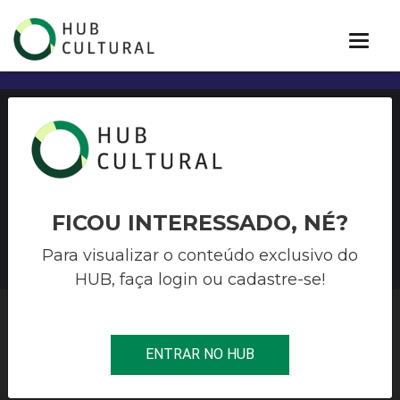
EDITAL “CULTURA
SOLIDÁRIA” – de Bento
Gonçalves
FICOU INTERESSADO, NÉ?
Para visualizar o conteúdo exclusivo do
HUB, faça login ou cadastre-se!
HUB CULTURAL
>
EDITAIS
>
EDITAL “CULTURA SOLIDÁRIA” – DE
ENTRAR NO HUB
BENTO GONÇALVES