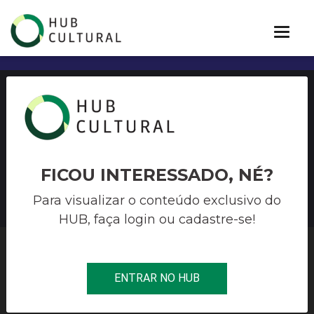
EDITAL DE CHAMAMENTO
PÚBLICO No 01/ 2020 DA
SECRETARIA DE CULTURA
FICOU INTERESSADO, NÉ?
Para visualizar o conteúdo exclusivo do
HUB, faça login ou cadastre-se!
HUB CULTURAL
>
MÚSICA
>
EDITAL DE CHAMAMENTO PÚBLICO
ENTRAR NO HUB
NO 01/ 2020 DA SECRETARIA DE CULTURA