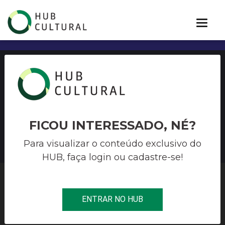
Edital de credenciamento
para prestação de serviços
em oficinas culturais livres
FICOU INTERESSADO, NÉ?
Para visualizar o conteúdo exclusivo do
HUB, faça login ou cadastre-se!
HUB CULTURAL
>
OUTROS EDITAIS
>
EDITAL DE
ENTRAR NO HUB
CREDENCIAMENTO PARA PRESTAÇÃO DE SERVIÇOS EM
OFICINAS CULTURAIS LIVRES