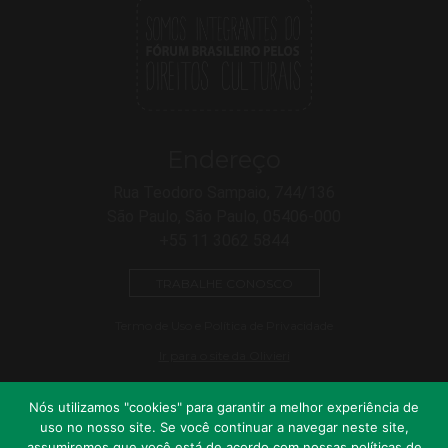
Endereço
Rua Teodoro Sampaio, 744/136
São Paulo, São Paulo, 05406-000
+55 11 3062 5844
TRABALHE CONOSCO
Termo de Uso e Política de Privacidade
Ir para o site da Olivieri
Nós utilizamos "cookies" para garantir a melhor experiência de
uso no nosso site. Se você continuar a navegar neste site,
assumiremos que você está de acordo com nossas políticas de