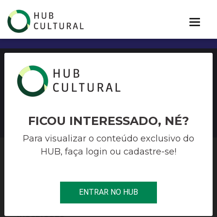
Edital de Fomento à Cultura
do Prêmio Jacinto Silva
FICOU INTERESSADO, NÉ?
Para visualizar o conteúdo exclusivo do
HUB, faça login ou cadastre-se!
HUB CULTURAL
>
EDITAIS
>
EDITAL DE FOMENTO À CULTURA DO
PRÊMIO JACINTO SILVA
ENTRAR NO HUB