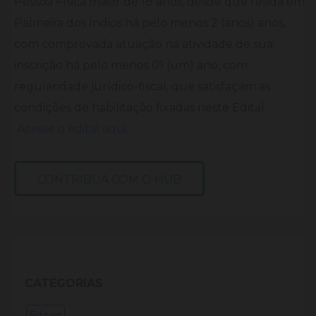
Pessoa Física maior de 18 anos, desde que resida em
Palmeira dos Índios há pelo menos 2 (anos) anos,
com comprovada atuação na atividade de sua
inscrição há pelo menos 01 (um) ano, com
regularidade jurídico-fiscal, que satisfaçam as
condições de habilitação fixadas neste Edital.
Acesse o edital aqui
CONTRIBUA COM O HUB
CATEGORIAS
Editais