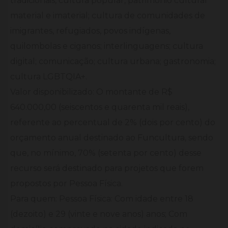
tradicionais, cultura popular, patrimônio cultural
material e imaterial; cultura de comunidades de
imigrantes, refugiados, povos indígenas,
quilombolas e ciganos; interlinguagens; cultura
digital; comunicação; cultura urbana; gastronomia;
cultura LGBTQIA+.
Valor disponibilizado: O montante de R$
640.000,00 (seiscentos e quarenta mil reais),
referente ao percentual de 2% (dois por cento) do
orçamento anual destinado ao Funcultura, sendo
que, no mínimo, 70% (setenta por cento) desse
recurso será destinado para projetos que forem
propostos por Pessoa Física.
Para quem: Pessoa Física: Com idade entre 18
(dezoito) e 29 (vinte e nove anos) anos; Com