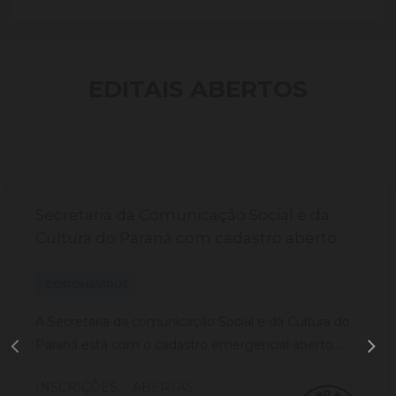
EDITAIS ABERTOS
Secretaria da Comunicação Social e da
Cultura do Paraná com cadastro aberto.
CORONAVÍRUS
A Secretaria da comunicação Social e da Cultura do
Paraná está com o cadastro emergencial aberto...
INSCRIÇÕES:
ABERTAS