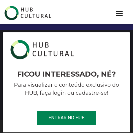
Edital de Programação
Cultural da Biblioteca
Demonstrava do Brasil Maria
FICOU INTERESSADO, NÉ?
da Conceição Moreira Salles –
Para visualizar o conteúdo exclusivo do
HUB, faça login ou cadastre-se!
BDB
ENTRAR NO HUB