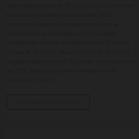
disponibilizados será de R$ 1.200.000,00 (um milhão
e duzentos mil reais) no exercício de 2020.
Para quem: Poderão participar deste Edital as
organizações da sociedade civil (OSCs), assim
consideradas aquelas definidas pelo art. 2º, inciso I,
alíneas “a”, “b” ou “c”, da Lei nº 13.019, de 2014 (com
redação dada pela Lei nº 13.204, de 14 de dezembro
de 2015), descritas no presente edital item 4.1.
Acesse aqui o edital
CONTRIBUA COM O HUB