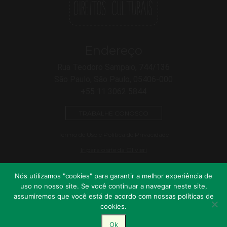
Endereço
Rua Teodoro Sampaio, 744/136
São Paulo, São Paulo, 05406-000
+55 11 3062 5844
TRABALHE CONOSCO
Termo de Uso e Política de Privacidade
Ir para o site da Olivieri
Nós utilizamos "cookies" para garantir a melhor experiência de
uso no nosso site. Se você continuar a navegar neste site,
assumiremos que você está de acordo com nossas políticas de
cookies.
© 2026 OLIVIERI ASSOCIADOS | CONSULTORIA JURÍDICA EM
Desenvolvido por
CULTURA E ENTRETENIMENTO. ALL RIGHTS RESERVED.
Ok