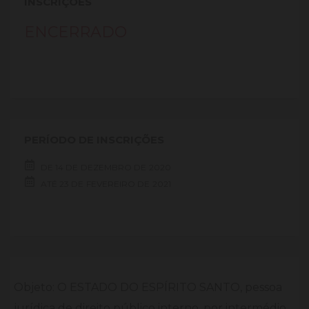
INSCRIÇÕES
ENCERRADO
PERÍODO DE INSCRIÇÕES
DE
14 DE
DEZEMBRO DE
2020
ATÉ
23 DE
FEVEREIRO DE
2021
Objeto: O ESTADO DO ESPÍRITO SANTO, pessoa
jurídica de direito público interno, por intermédio