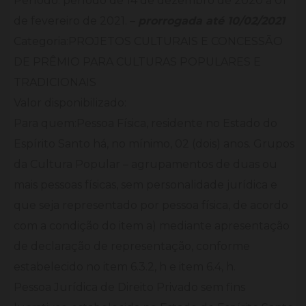
Período: período de 14 de dezembro de 2020 a 01
de fevereiro de 2021. –
prorrogada até 10/02/2021
Categoria:PROJETOS CULTURAIS E CONCESSÃO
DE PRÊMIO PARA CULTURAS POPULARES E
TRADICIONAIS
Valor disponibilizado:
Para quem:Pessoa Física, residente no Estado do
Espírito Santo há, no mínimo, 02 (dois) anos. Grupos
da Cultura Popular – agrupamentos de duas ou
mais pessoas físicas, sem personalidade jurídica e
que seja representado por pessoa física, de acordo
com a condição do item a) mediante apresentação
de declaração de representação, conforme
estabelecido no item 6.3.2, h e item 6.4, h.
Pessoa Jurídica de Direito Privado sem fins