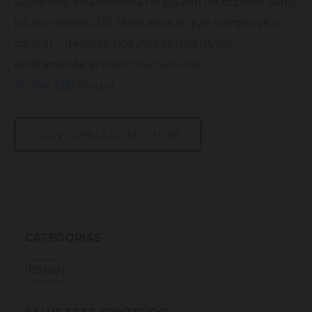
lucrativos, estabelecida no Estado do Espírito Santo
há, no mínimo, 02 (dois) anos; e que comprove o
caráter – definido nos atos constitutivos –
estritamente artístico ou cultural.
Acesse Edital aqui
CONTRIBUA COM O HUB
CATEGORIAS
Editais