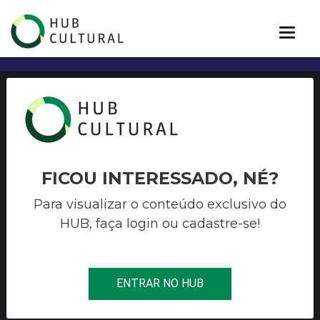
EDITAL Nº 002/2021
SELEÇÃO DE PROJETOS
CULTURAIS PROGRAMA DE
FICOU INTERESSADO, NÉ?
FOMENTO À ARTE E
Para visualizar o conteúdo exclusivo do
HUB, faça login ou cadastre-se!
CULTURA DE MOGI DAS
CRUZES – PROFAC –
MOSTRAS E FESTIVAIS
ENTRAR NO HUB