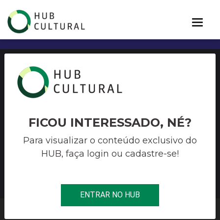
Edital nº
05/2021/SMC/CFOC/SFA – 5ª
EDIÇÃO DO EDITAL DE
FICOU INTERESSADO, NÉ?
APOIO A MÚSICA PARA A
Para visualizar o conteúdo exclusivo do
HUB, faça login ou cadastre-se!
CIDADE DE SÃO PAULO
ENTRAR NO HUB