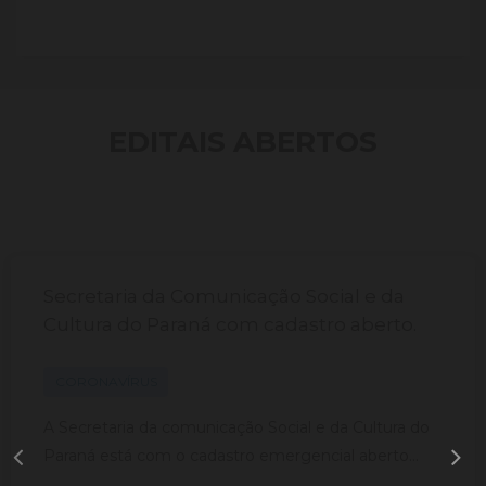
EDITAIS ABERTOS
Secretaria da Comunicação Social e da
Cultura do Paraná com cadastro aberto.
CORONAVÍRUS
A Secretaria da comunicação Social e da Cultura do
Paraná está com o cadastro emergencial aberto...