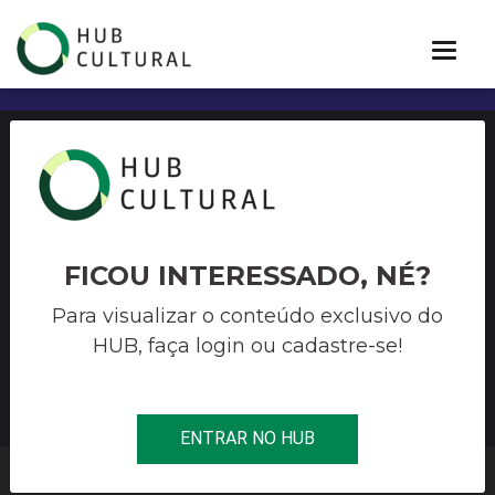
EDITAL PROAC EXPRESSO
ALDIR BLANC 53/2020 – EIXO
PREMIAÇÃO – PRÊMIO POR
FICOU INTERESSADO, NÉ?
HISTÓRICO DE REALIZAÇÃO
Para visualizar o conteúdo exclusivo do
HUB, faça login ou cadastre-se!
EM MÚSICA
ENTRAR NO HUB