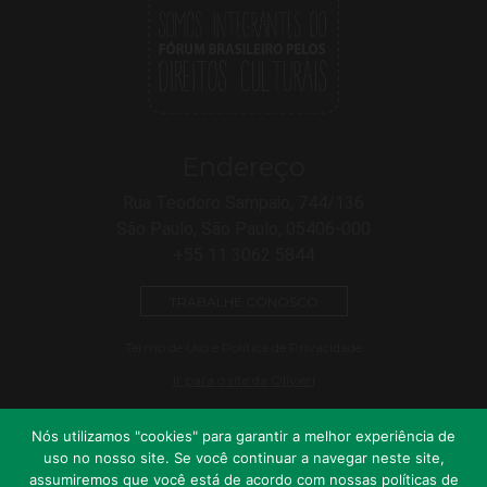
Endereço
Rua Teodoro Sampaio, 744/136
São Paulo, São Paulo, 05406-000
+55 11 3062 5844
TRABALHE CONOSCO
Termo de Uso e Política de Privacidade
Ir para o site da Olivieri
Nós utilizamos "cookies" para garantir a melhor experiência de
uso no nosso site. Se você continuar a navegar neste site,
assumiremos que você está de acordo com nossas políticas de