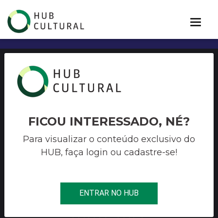
EDITAL PROAC EXPRESSO
DIRETO Nº 37/2021
PROGRAMA DE AÇÃO
FICOU INTERESSADO, NÉ?
CULTURAL-ProAC –
Para visualizar o conteúdo exclusivo do
HUB, faça login ou cadastre-se!
“Fomento Direto a Projetos
Culturais Aprovados no
ProAC Expresso ICMS em
ENTRAR NO HUB
2020 e 2019”