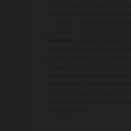
(um milhão e quinhentos mil reais). O
será conforme escolha do proponent
a) – Módulo I – R$ 50.000,00 (cinquent
b) – Módulo II – R$ R$ 100.000,00 (cem
Para quem
: Proponente pessoa jurí
no Estado de São Paulo, contados do 
atuação compatível com o objeto des
Em caso de proponente Microempreend
serão analisadas na atividade princ
Certificado da Condição de Microem
comprovar em seu Certificado o CNAE
As cooperativas, que são proponentes
descritas no item 4.2.
Acesse Edital aqui