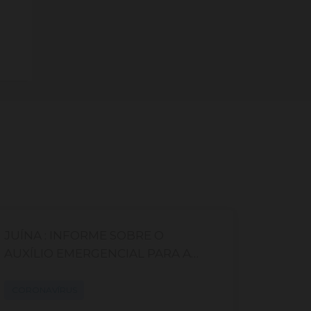
JUÍNA : INFORME SOBRE O
Cadast
AUXÍLIO EMERGENCIAL PARA A
Campi
CULTURA – LEI ALDIR BLANC
CORONAVÍRUS
CORON