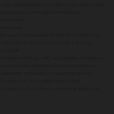
 valor disponibilizado para cada projeto selecionado
e de acordo com os seguintes Módulos:
a mil reais).
 mil reais).
dica que comprove sede há mais de 02 (dois) anos
último dia do período de inscrição, e área de
te Edital.
edor Individual – MEI, as atividades compatíveis
ipal ou secundária devidamente demonstradas no
preendedor Individual. O proponente deverá
 compatível com o objeto deste Edital.
 pessoas jurídicas, deverão atender as exigências