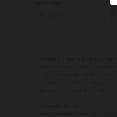
INSCRIÇÕES
PE
ENCERRADO
Objeto
: O presente Edital tem por f
(presencial e/ou on-line) que tenha
espetáculos inéditos de Dança, exceto
no Estado de São Paulo por proponen
Período
: 18 de maio de 2021 até às 23
2021.
Categoria
: Dança
Valor disponibilizado
: valor total 