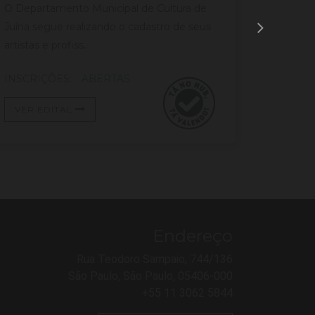
O Departamento Municipal de Cultura de
O prese
Juína segue realizando o cadastro de seus
prelimina
artistas e profiss...
mapeame
INSCRIÇÕES:
ABERTAS
INSCRI
VER EDITAL
VER E
Endereço
Rua Teodoro Sampaio, 744/136
São Paulo, São Paulo, 05406-000
+55 11 3062 5844