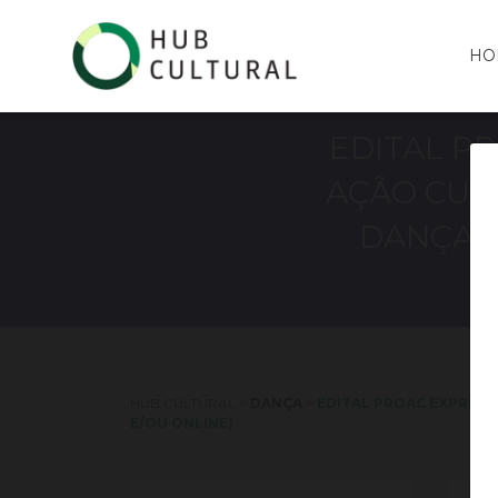
HO
EDITAL P
AÇÃO CULT
DANÇA /
HUB CULTURAL
>
DANÇA
>
EDITAL PROAC EXPRESS
E/OU ONLINE)