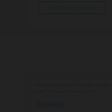
CONTRIBUA COM O HUB
de
Secretaria da Comunicação Social
s,
e da Cultura do Paraná com
s
cadastro aberto.
tivas,
CORONAVÍRUS