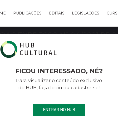
ME
PUBLICAÇÕES
EDITAIS
LEGISLAÇÕES
CURS
ROAC EXPRESSO Nº 04/2021 PR
URAL – ProAC PARÂMETROS E
 PRODUÇÃO (PRESENCIAL E/OU
FICOU INTERESSADO, NÉ?
Para visualizar o conteúdo exclusivo
do HUB, faça login ou cadastre-se!
O Nº 04/2021 PROGRAMA DE AÇÃO CULTURAL – PROAC PARÂMETROS
ENTRAR NO HUB