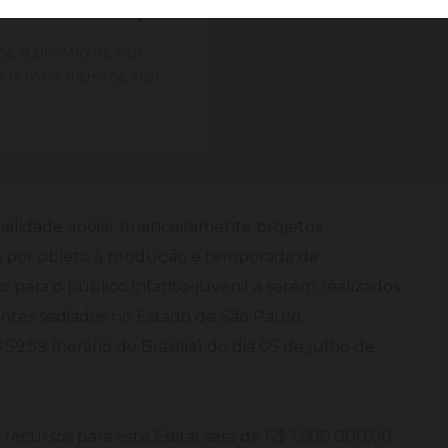
RÍODO DE INSCRIÇÕES
DE
18 DE
MAIO DE
2021
ATÉ
05 DE
JULHO DE
2021
inalidade apoiar financeiramente projetos
m por objeto à produção e temporada de
 para o público infanto-juvenil a serem realizados
tes sediados no Estado de São Paulo.
:59:59 (horário de Brasília) do dia 05 de julho de
de recursos para este Edital será de R$ 1.500.000,00