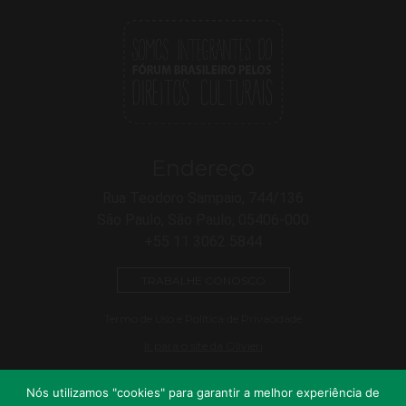
Endereço
Rua Teodoro Sampaio, 744/136
São Paulo, São Paulo, 05406-000
+55 11 3062 5844
TRABALHE CONOSCO
Termo de Uso e Política de Privacidade
Ir para o site da Olivieri
Nós utilizamos "cookies" para garantir a melhor experiência de