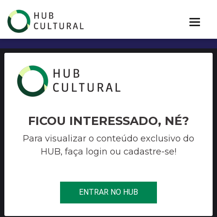
EDITAL PROAC EXPRESSO
Nº 31/2021 PROGRAMA DE
AÇÃO CULTURAL – ProAC –
FICOU INTERESSADO, NÉ?
CIDADANIA / CULTURA
Para visualizar o conteúdo exclusivo do
HUB, faça login ou cadastre-se!
NEGRA / URBANA / HIP HOP
(PRESENCIAL E/OU ONLINE)
NO ESTADO DE SÃO PAULO
ENTRAR NO HUB