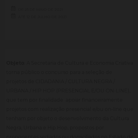
DE
25 DE
MAIO DE
2021
ATÉ
12 DE
JULHO DE
2021
Objeto
: A Secretaria de Cultura e Economia Criativa
torna público o concurso para a seleção de
projetos de CIDADANIA / CULTURA NEGRA /
URBANA / HIP HOP (PRESENCIAL E/OU ON-LINE),
que tem por finalidade apoiar financeiramente
projetos com realização presencial e/ou on-line que
tenham por objeto o desenvolvimento da Cultura
Negra, Urbana e Hip Hop, propostos por
proponentes sediados ou domiciliados no Estado de