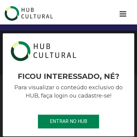
IV Prêmio ABERST 2021
FICOU INTERESSADO, NÉ?
Para visualizar o conteúdo exclusivo do
HUB, faça login ou cadastre-se!
HUB CULTURAL
>
LIVRO E LEITURA
>
IV PRÊMIO ABERST 2021
INSCRIÇÕES
ENTRAR NO HUB
ENCERRADO