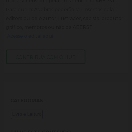
mail a ser enviado pela Presidência da ABERST.
Para quem: As obras poderão ser inscritas pela
editora ou pelo autor, ilustrador, capista, produtor
gráfico, membros ou não da ABERST.
Acesse o edital aqui
CONTRIBUA COM O HUB
CATEGORIAS
Livro e Leitura