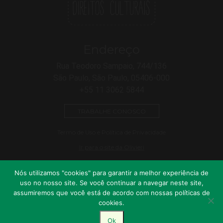
Endereço
Rua Teodoro Sampaio, 744/136
São Paulo, São Paulo, 05406-000
+55 11 3062 5844
TRABALHE CONOSCO
Termo de Uso e Política de Privacidade
Ir para o site da Olivieri
Nós utilizamos "cookies" para garantir a melhor experiência de
uso no nosso site. Se você continuar a navegar neste site,
assumiremos que você está de acordo com nossas políticas de
cookies.
© 2026 OLIVIERI ASSOCIADOS | CONSULTORIA JURÍDICA EM
Desenvolvido por
CULTURA E ENTRETENIMENTO. ALL RIGHTS RESERVED.
Ok