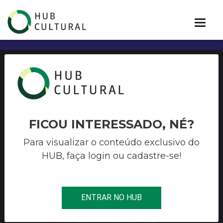
IX SEMINÁRIO
INTERNACIONAL GÊNERO,
CULTURA E MUDANÇA
FICOU INTERESSADO, NÉ?
REGULAMENTO PARA OS
Para visualizar o conteúdo exclusivo do
HUB, faça login ou cadastre-se!
DIÁLOGOS CONVERGENTES
– APRESENTAÇÃO DE
TRABALHOS E RELATOS DE
ENTRAR NO HUB
EXPERIÊNCIA