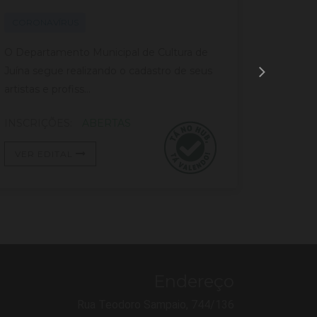
CULTURA – LEI ALDIR BLANC
CORONAVÍRUS
CORON
O Departamento Municipal de Cultura de
O prese
Juína segue realizando o cadastro de seus
prelimina
artistas e profiss...
mapeame
INSCRIÇÕES:
ABERTAS
INSCRI
VER EDITAL
VER E
Endereço
Rua Teodoro Sampaio, 744/136