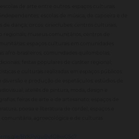
 escolas de arte entre outros. espaços culturais
 independentes; escolas de música, de capoeira e de
 de dança; circos; cineclubes; centros culturais,
ão regionais; museus comunitários, centros de
omunitárias; espaços culturais em comunidades
ais afro-brasileiros; comunidades quilombolas;
cionais; festas populares de caráter regional;
ísticas e culturais realizadas em espaços públicos;
 de diversão e produção de espetáculos; estúdios de
diovisual; ateliês de pintura, moda, design e
grafias; feiras de arte e de artesanato; espaços de
ratura, poesia e literatura de cordel; espaços e
 comunitária, agroecológica e de culturas
/forms.gle/BYKPyquByfG8wG5c7