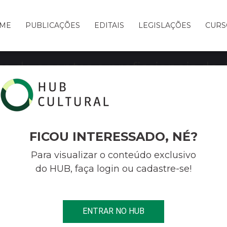
ME
PUBLICAÇÕES
EDITAIS
LEGISLAÇÕES
CURS
de agentes e profissionais da á
ei Aldir Blanc encerra dia 30 e
FICOU INTERESSADO, NÉ?
Para visualizar o conteúdo exclusivo
AGENTES E PROFISSIONAIS DA ÁREA CULTURAL VOLTADO A LEI AL
do HUB, faça login ou cadastre-se!
RÍODO DE INSCRIÇÕES
ENTRAR NO HUB
DE
28 DE
SETEMBRO DE
2020