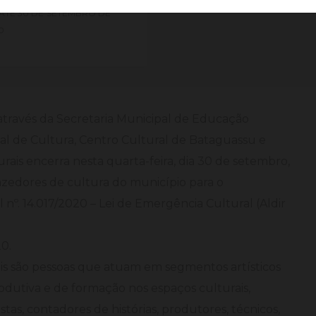
ATÉ
30 DE
SETEMBRO DE
0
através da Secretaria Municipal de Educação
al de Cultura, Centro Cultural de Bataguassu e
rais encerra nesta quarta-feira, dia 30 de setembro,
zedores de cultura do município para o
 nº. 14.017/2020 – Lei de Emergência Cultural (Aldir
0.
ais são pessoas que atuam em segmentos artísticos
rodutiva e de formação nos espaços culturais,
istas, contadores de histórias, produtores, técnicos,