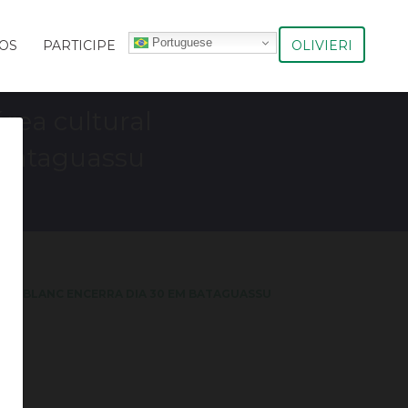
Portuguese
OLIVIERI
OS
PARTICIPE
rea cultural
m Bataguassu
DIR BLANC ENCERRA DIA 30 EM BATAGUASSU