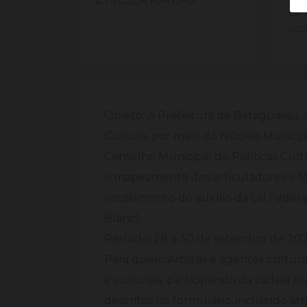
202
Objeto: A Prefeitura de Bataguassu, 
Cultura, por meio do Núcleo Municip
Conselho Municipal de Políticas Cultu
o mapeamento dos articuladores e fa
recebimento do auxílio da Lei Federal
Blanc).
Período: 28 a 30 de setembro de 202
Para quem:Artistas e agentes cultur
e culturais, participando da cadeia p
descritos no formulário, incluindo art