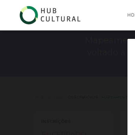
HO
Mapeamento 
voltado a L
HUB CULTURAL
>
CORONAVÍRUS
>
MAPEAMENTO DE 
INSCRIÇÕES
PE
ENCERRADO