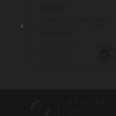
s
cadastro aberto.
tivas,
CORONAVÍRUS
 está
A Secretaria da comunicação Social e da
e
Cultura do Paraná está com o cadastro
emergencial aberto...
INSCRIÇÕES:
ABERTAS
VER EDITAL