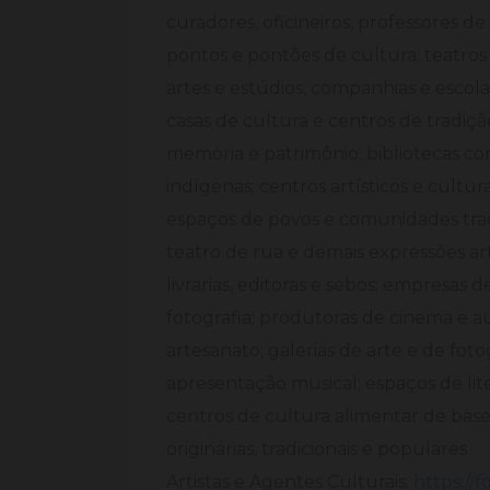
curadores, oficineiros, professores de
pontos e pontões de cultura; teatros
artes e estúdios, companhias e escolas
casas de cultura e centros de tradiç
memória e patrimônio; bibliotecas c
indígenas; centros artísticos e cultur
espaços de povos e comunidades tradi
teatro de rua e demais expressões art
livrarias, editoras e sebos; empresas
fotografia; produtoras de cinema e au
artesanato; galerias de arte e de foto
apresentação musical; espaços de lite
centros de cultura alimentar de base
originárias, tradicionais e populares
Artistas e Agentes Culturais:
https:/