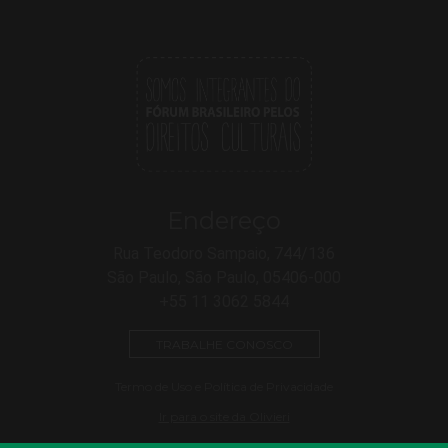
Endereço
Rua Teodoro Sampaio, 744/136
São Paulo, São Paulo, 05406-000
+55 11 3062 5844
TRABALHE CONOSCO
Termo de Uso e Política de Privacidade
Ir para o site da Olivieri