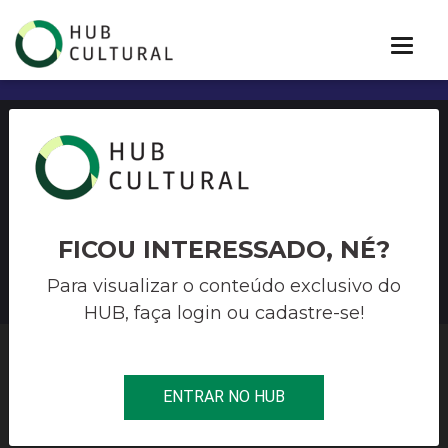
Bolsonaro sanciona voucher
de R$ 600 para
trabalhadores informais
FICOU INTERESSADO, NÉ?
Para visualizar o conteúdo exclusivo do
HUB, faça login ou cadastre-se!
HUB CULTURAL
>
CORONAVÍRUS
>
BOLSONARO SANCIONA
ENTRAR NO HUB
VOUCHER DE R$ 600 PARA TRABALHADORES INFORMAIS