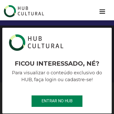
6º SALÃO NACIONAL DE
ARTE CONTEMPORÂNEA DE
GUARULHOS – 2020
FICOU INTERESSADO, NÉ?
Para visualizar o conteúdo exclusivo do
HUB, faça login ou cadastre-se!
HUB CULTURAL
>
ARTES VISUAIS
>
6º SALÃO NACIONAL DE ARTE
ENTRAR NO HUB
CONTEMPORÂNEA DE GUARULHOS – 2020