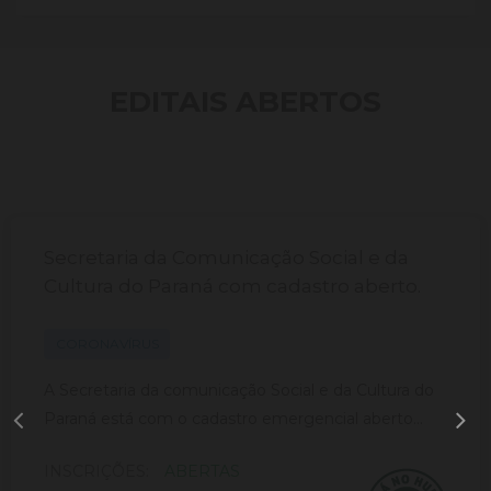
EDITAIS ABERTOS
Secretaria da Comunicação Social e da
Cultura do Paraná com cadastro aberto.
CORONAVÍRUS
A Secretaria da comunicação Social e da Cultura do
Paraná está com o cadastro emergencial aberto...
INSCRIÇÕES:
ABERTAS