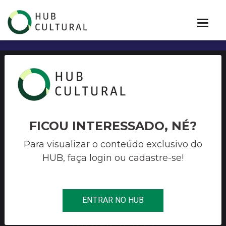
CHAMADA PÚBLICA 06/2021
PROGRAMA JUNTOS PELA
CULTURA 2021 CHAMADA
FICOU INTERESSADO, NÉ?
PARA MUNICÍPIOS
Para visualizar o conteúdo exclusivo do
HUB, faça login ou cadastre-se!
PROGRAMA MAIS GESTÃO
SP – CAPACITAÇÃO EM
ECONOMIA CRIATIVA PARA
ENTRAR NO HUB
MUNICÍPIOS