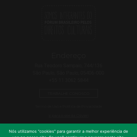
Endereço
Rua Teodoro Sampaio, 744/136
São Paulo, São Paulo, 05406-000
+55 11 3062 5844
TRABALHE CONOSCO
Termo de Uso e Política de Privacidade
Ir para o site da Olivieri
Nós utilizamos "cookies" para garantir a melhor experiência de