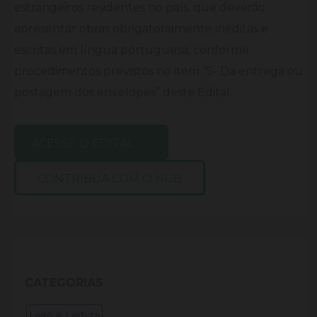
estrangeiros residentes no país, que deverão
apresentar obras obrigatoriamente inéditas e
escritas em língua portuguesa, conforme
procedimentos previstos no item “5- Da entrega ou
postagem dos envelopes” deste Edital.
ACESSE O EDITAL
CONTRIBUA COM O HUB
CATEGORIAS
Livro e Leitura