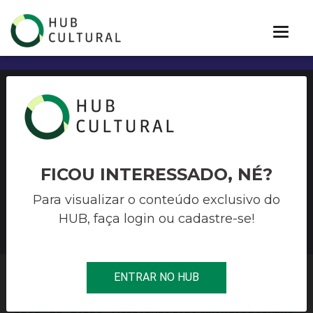
CONCURSO 003/2021 – JOÃO
– DE – BARRO – LITERATURA
PARA CRIANÇAS E JOVENS –
FICOU INTERESSADO, NÉ?
EDIÇÃO 2021
Para visualizar o conteúdo exclusivo do
HUB, faça login ou cadastre-se!
ENTRAR NO HUB
HUB CULTURAL
>
LIVRO E LEITURA
>
CONCURSO 003/2021 –