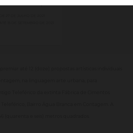
RÍODO DE INSCRIÇÕES
DE
27 DE
JULHO DE
2021
ATÉ
15 DE
SETEMBRO DE
2021
 premiar até 12 (doze) propostas artísticas individuais
 Contagem, na linguagem arte urbana, para
ntigo Teleférico da extinta Fábrica de Cimentos
a Teleférico, Bairro Água Branca em Contagem. A
6 (quarenta e seis) metros quadrados.