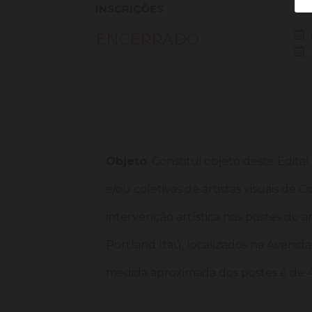
INSCRIÇÕES
PE
ENCERRADO
Objeto
: Constitui objeto deste Edital
e/ou coletivas de artistas visuais de
intervenção artística nos postes do a
Portland Itaú, localizados na Avenid
medida aproximada dos postes é de 4