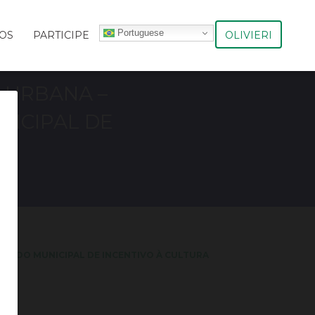
Portuguese
OLIVIERI
OS
PARTICIPE
E URBANA –
NICIPAL DE
 FUNDO MUNICIPAL DE INCENTIVO À CULTURA