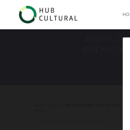
HO
EDITAL 00
PRÊMIO AV
HUB CULTURAL
>
ARTES VISUAIS
>
EDITAL 004/202
(FMIC)