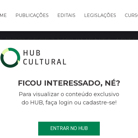
ME
PUBLICAÇÕES
EDITAIS
LEGISLAÇÕES
CURS
4/2021 SECEJ MOVIMENTA ART
ENIDA TELEFÉRICO FUNDO MU
INCENTIVO À CULTURA (FMIC)
FICOU INTERESSADO, NÉ?
Para visualizar o conteúdo exclusivo
do HUB, faça login ou cadastre-se!
1 SECEJ MOVIMENTA ARTE URBANA – PRÊMIO AVENIDA TELEFÉRICO
ENTRAR NO HUB