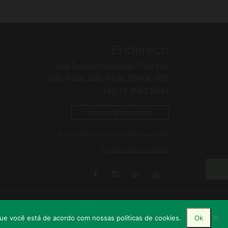
Endereço
Rua Teodoro Sampaio, 744/136
São Paulo, São Paulo, 05406-000
+55 11 3062 5844
TRABALHE CONOSCO
Termo de Uso e Política de Privacidade
Ir para o site da Olivieri
Desenvolvido por
que você está de acordo com nossas políticas de cookies.
Ok