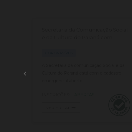
de
Secretaria da Comunicação Social
s,
e da Cultura do Paraná com
s
cadastro aberto.
tivas,
CORONAVÍRUS
 está
A Secretaria da comunicação Social e da
e
Cultura do Paraná está com o cadastro
emergencial aberto...
INSCRIÇÕES:
ABERTAS
VER EDITAL