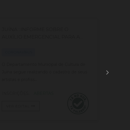
JUÍNA : INFORME SOBRE O
Cadast
AUXÍLIO EMERGENCIAL PARA A
Campi
CULTURA – LEI ALDIR BLANC
CORONAVÍRUS
CORON
O Departamento Municipal de Cultura de
O prese
Juína segue realizando o cadastro de seus
prelimina
artistas e profiss...
mapeame
INSCRIÇÕES:
ABERTAS
INSCRI
VER EDITAL
VER E