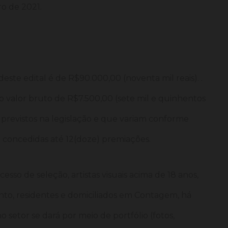
ro de 2021.
 deste edital é de R$90.000,00 (noventa mil reais). .
 valor bruto de R$7.500,00 (sete mil e quinhentos
s previstos na legislação e que variam conforme
ão concedidas até 12(doze) premiações.
esso de seleção, artistas visuais acima de 18 anos,
o, residentes e domiciliados em Contagem, há
o setor se dará por meio de portfólio (fotos,