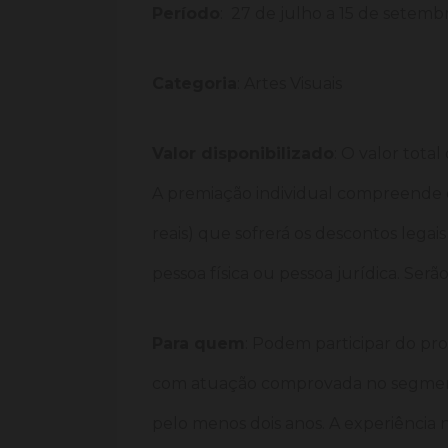
Período
: 27 de julho a 15 de setemb
Categoria
: Artes Visuais
Valor disponibilizado
: O valor total
A premiação individual compreende o
reais) que sofrerá os descontos legai
pessoa física ou pessoa jurídica. Ser
Para quem
: Podem participar do proc
com atuação comprovada no segment
pelo menos dois anos. A experiência n