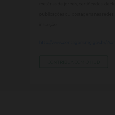
matérias de jornais, certificados, decl
publicações ou postagens nas redes 
inscrição.
http://www.contagem.mg.gov.br/?se
CONTRIBUA COM O HUB