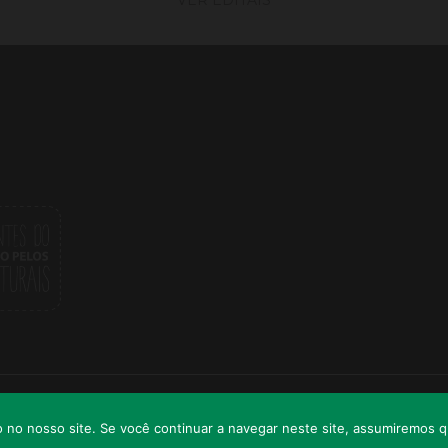
TENIMENTO. ALL RIGHTS RESERVED.
so no nosso site. Se você continuar a navegar neste site, assumiremos 