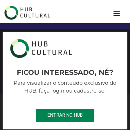
Edital Desenvolvimento de
Roteiro Audiovisual de
Longas-Metragens
FICOU INTERESSADO, NÉ?
Para visualizar o conteúdo exclusivo do
HUB, faça login ou cadastre-se!
HUB CULTURAL
>
>
EDITAL DESENVOLVIMENTO DE ROTEIRO
ENTRAR NO HUB
AUDIOVISUAL DE LONGAS-METRAGENS