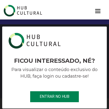
EDITAL Nº 004/2020 –
CONCURSO-PRÊMIO
MANAUS DE CONEXÕES
FICOU INTERESSADO, NÉ?
CULTURAIS – LEI ALDIR
Para visualizar o conteúdo exclusivo do
HUB, faça login ou cadastre-se!
BLANC – MÚSICA
ENTRAR NO HUB