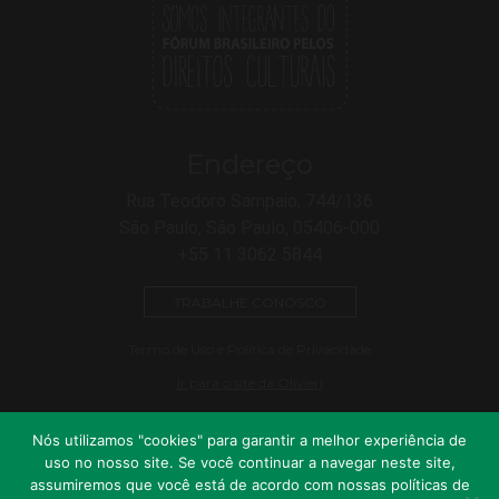
Endereço
Rua Teodoro Sampaio, 744/136
São Paulo, São Paulo, 05406-000
+55 11 3062 5844
TRABALHE CONOSCO
Termo de Uso e Política de Privacidade
Ir para o site da Olivieri
Nós utilizamos "cookies" para garantir a melhor experiência de
uso no nosso site. Se você continuar a navegar neste site,
assumiremos que você está de acordo com nossas políticas de