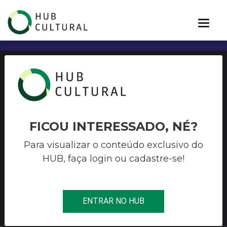
EDITAL PROAC Nº 06/2023
PROGRAMA DE AÇÃO
CULTURAL – ProAC –
FICOU INTERESSADO, NÉ?
PÚBLICO INFANTO-JUVENIL
Para visualizar o conteúdo exclusivo do
HUB, faça login ou cadastre-se!
/ PRODUÇÃO DE
ESPETÁCULO INÉDITO
ENTRAR NO HUB