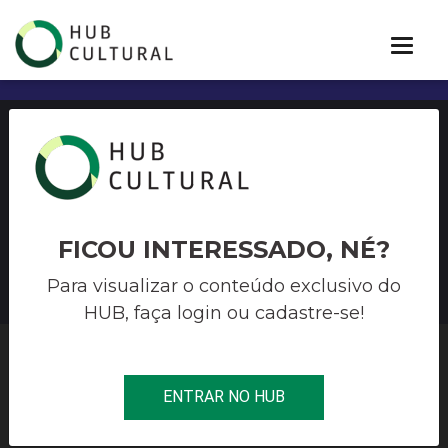
Reabertura de
cadastramento em São
Lourenço do Sul
FICOU INTERESSADO, NÉ?
Para visualizar o conteúdo exclusivo do
HUB, faça login ou cadastre-se!
HUB CULTURAL
>
CORONAVÍRUS
>
REABERTURA DE
ENTRAR NO HUB
CADASTRAMENTO EM SÃO LOURENÇO DO SUL