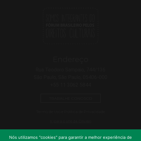
Endereço
Rua Teodoro Sampaio, 744/136
São Paulo, São Paulo, 05406-000
+55 11 3062 5844
TRABALHE CONOSCO
Termo de Uso e Política de Privacidade
Ir para o site da Olivieri
Nós utilizamos "cookies" para garantir a melhor experiência de