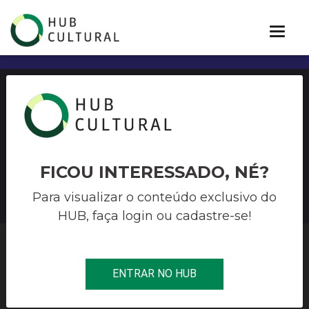
Receita e PGFN prorrogam
prazo de validade de
certidões conjuntas
FICOU INTERESSADO, NÉ?
Para visualizar o conteúdo exclusivo do
HUB, faça login ou cadastre-se!
HUB CULTURAL
>
CORONAVÍRUS
>
RECEITA E PGFN
ENTRAR NO HUB
PRORROGAM PRAZO DE VALIDADE DE CERTIDÕES CONJUNTAS