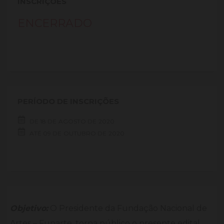
INSCRIÇÕES
ENCERRADO
PERÍODO DE INSCRIÇÕES
DE
18 DE
AGOSTO DE
2020
ATÉ
09 DE
OUTUBRO DE
2020
Objetivo:
O Presidente da Fundação Nacional de
Artes – Funarte, torna público o presente edital