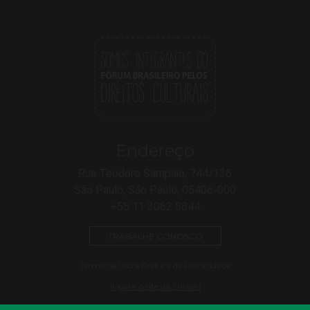
Endereço
Rua Teodoro Sampaio, 744/136
São Paulo, São Paulo, 05406-000
+55 11 3062 5844
TRABALHE CONOSCO
Termo de Uso e Política de Privacidade
Ir para o site da Olivieri