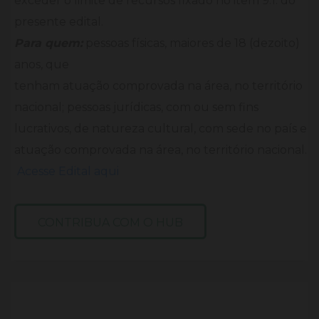
exceder o limite de recursos fixado no item 9.1. do
presente edital.
Para quem:
pessoas físicas, maiores de 18 (dezoito)
anos, que
tenham atuação comprovada na área, no território
nacional; pessoas jurídicas, com ou sem fins
lucrativos, de natureza cultural, com sede no país e
atuação comprovada na área, no território nacional.
Acesse Edital aqui
CONTRIBUA COM O HUB