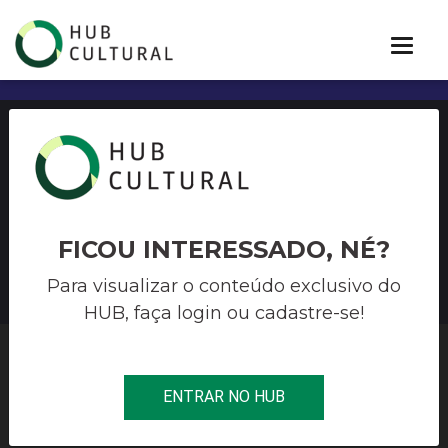
Programa de Incentivo à
Cultura (PIC) – Mecenato
Estadual de Santa Catarina
FICOU INTERESSADO, NÉ?
Para visualizar o conteúdo exclusivo do
HUB, faça login ou cadastre-se!
HUB CULTURAL
>
FINANCIAMENTO À CULTURA
>
PROGRAMA DE
ENTRAR NO HUB
INCENTIVO À CULTURA (PIC) – MECENATO ESTADUAL DE SANTA
CATARINA