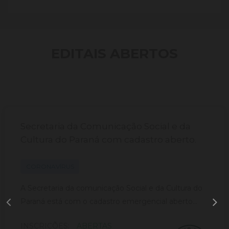
EDITAIS ABERTOS
Secretaria da Comunicação Social e da
Cultura do Paraná com cadastro aberto.
CORONAVÍRUS
A Secretaria da comunicação Social e da Cultura do
Paraná está com o cadastro emergencial aberto...
INSCRIÇÕES:
ABERTAS