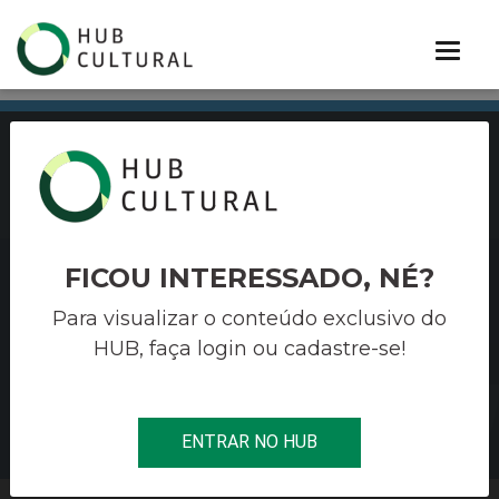
PORTIFÓLIO
FICOU INTERESSADO, NÉ?
OLIVIERI
Para visualizar o conteúdo exclusivo do
HUB, faça login ou cadastre-se!
Soluções estratégicas para cultura,
entretenimento e terceiro setor
BAIXE NOSSO PORTIFÓLIO
ENTRAR NO HUB