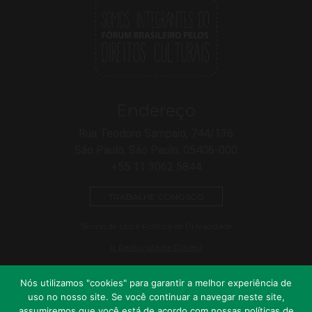
Endereço
Rua Teodoro Sampaio, 744/136
São Paulo, São Paulo, 05406-000
+55 11 3062 5844
TRABALHE CONOSCO
Termo de Uso e Política de Privacidade
Ir para o site da Olivieri
Nós utilizamos "cookies" para garantir a melhor experiência de
uso no nosso site. Se você continuar a navegar neste site,
assumiremos que você está de acordo com nossas políticas de