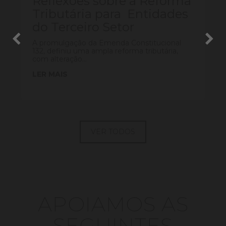
Reflexões sobre a Reforma
Tributária para Entidades
do Terceiro Setor
A promulgação da Emenda Constitucional
132, definiu uma ampla reforma tributária,
com alteração...
LER MAIS
VER TODOS
APOIAMOS AS
SEGUINTES