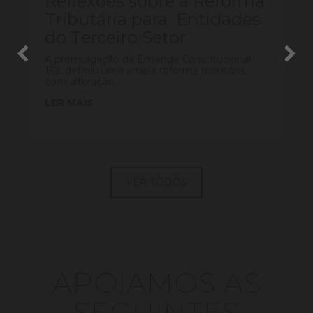
Reflexões sobre a Reforma
Tributária para Entidades
do Terceiro Setor
A promulgação da Emenda Constitucional
132, definiu uma ampla reforma tributária,
com alteração...
LER MAIS
VER TODOS
APOIAMOS AS
SEGUINTES