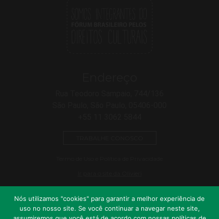
Endereço
Rua Teodoro Sampaio, 744/136
São Paulo, São Paulo, 05406-000
+55 11 3062 5844
TRABALHE CONOSCO
Termo de Uso e Política de Privacidade
Ir para o site da Olivieri
Nós utilizamos "cookies" para garantir a melhor experiência de
uso no nosso site. Se você continuar a navegar neste site,
assumiremos que você está de acordo com nossas políticas de