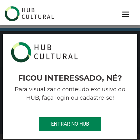
PORTIFÓLIO
FICOU INTERESSADO, NÉ?
OLIVIERI
Para visualizar o conteúdo exclusivo do
HUB, faça login ou cadastre-se!
Soluções estratégicas para cultura,
entretenimento e terceiro setor
BAIXE NOSSO PORTIFÓLIO
ENTRAR NO HUB