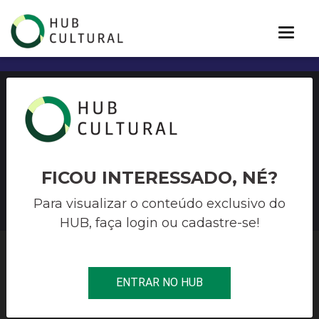
Politicas e Direitos Culturais
em Tempos de Pandemia –
Live Pós FMU
FICOU INTERESSADO, NÉ?
Para visualizar o conteúdo exclusivo do
HUB, faça login ou cadastre-se!
HUB CULTURAL
>
CORONAVÍRUS
>
POLITICAS E DIREITOS
ENTRAR NO HUB
CULTURAIS EM TEMPOS DE PANDEMIA – LIVE PÓS FMU