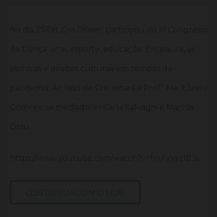
No dia 27/08, Cris Olivieri participou do III Congresso
de Dança: arte, esporte, educação. Em pauta, as
políticas e direitos culturais em tempos de
pandemia. Ao lado de Cris, estará a Profª Me. Elizete
Gomes e os mediadores Carla Salvagni e Marcos
Otsu.
https://www.youtube.com/watch?v=fmXyxyzl03s
CONTRIBUA COM O HUB