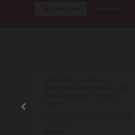
LEX-NET.COM
LEXNET
Reflexões sobre a
ÇÃO
Reforma Tributária para
Entidades do Terceiro
ÇÕES
Setor
o de
A promulgação da Emenda Constitucional
132, definiu uma ampla reforma tributária,
..
com alteração...
LER MAIS