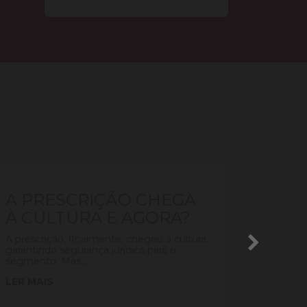
AUT
A PRESCRIÇÃO CHEGA
INDI
À CULTURA E AGORA?
MUS
A prescrição, finalmente, chegou à cultura,
A Porta
garantindo segurança jurídica para o
2021 det
segmento. Mas ...
outras e
LER MAIS
LER MA