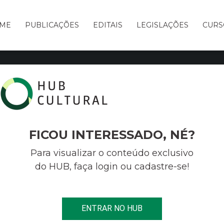
ME
PUBLICAÇÕES
EDITAIS
LEGISLAÇÕES
CURS
Soluções estratégicas para cultura,
I
entretenimento e terceiro setor
FICOU INTERESSADO, NÉ?
Para visualizar o conteúdo exclusivo
do HUB, faça login ou cadastre-se!
E O SERVIÇO IDEAL P
ENTRAR NO HUB