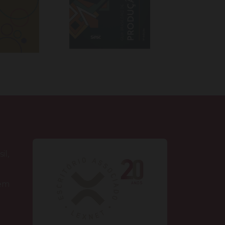
il,
 em