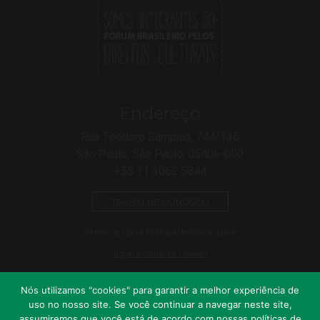
Endereço
Rua Teodoro Sampaio, 744/136
São Paulo, São Paulo, 05406-000
+55 11 3062 5844
TRABALHE CONOSCO
Termo de Uso e Política de Privacidade
Ir para o site da Olivieri
Nós utilizamos "cookies" para garantir a melhor experiência de
uso no nosso site. Se você continuar a navegar neste site,
assumiremos que você está de acordo com nossas políticas de