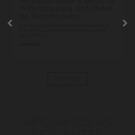
Reflexões sobre a Reforma
Tributária para Entidades
do Terceiro Setor
A promulgação da Emenda Constitucional
132, definiu uma ampla reforma tributária,
com alteração...
LER MAIS
VER TODOS
APOIAMOS AS
SEGUINTES