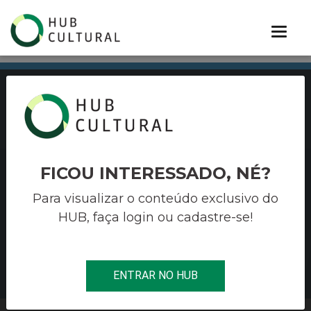
PORTIFÓLIO
FICOU INTERESSADO, NÉ?
OLIVIERI
Para visualizar o conteúdo exclusivo do
HUB, faça login ou cadastre-se!
Soluções estratégicas para cultura,
entretenimento e terceiro setor
BAIXE NOSSO PORTIFÓLIO
ENTRAR NO HUB