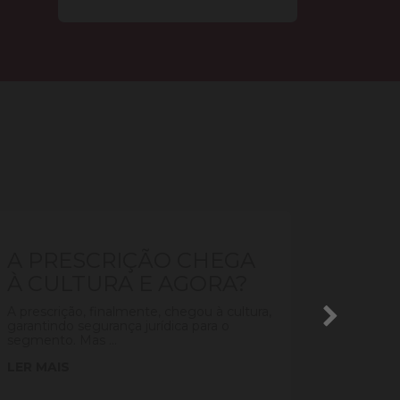
AUT
A PRESCRIÇÃO CHEGA
INDI
À CULTURA E AGORA?
MUS
A prescrição, finalmente, chegou à cultura,
A Porta
garantindo segurança jurídica para o
2021 det
segmento. Mas ...
outras e
LER MAIS
LER MA