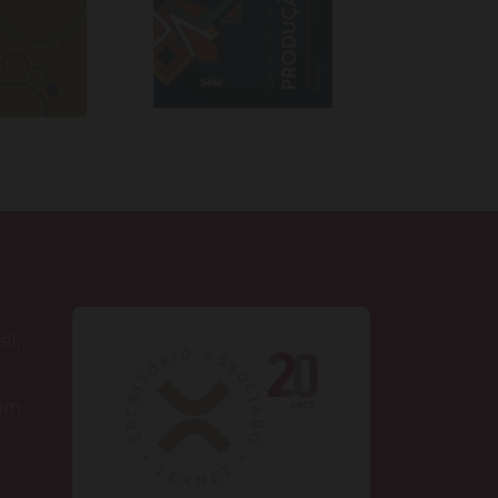
il,
 em