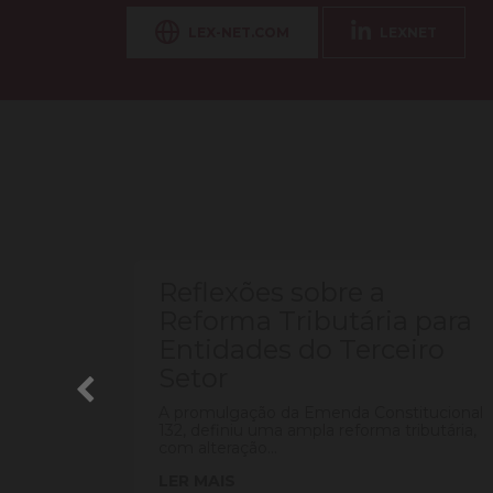
LEX-NET.COM
LEXNET
Reflexões sobre a
ÇÃO
Reforma Tributária para
Entidades do Terceiro
ÇÕES
Setor
o de
A promulgação da Emenda Constitucional
132, definiu uma ampla reforma tributária,
..
com alteração...
LER MAIS