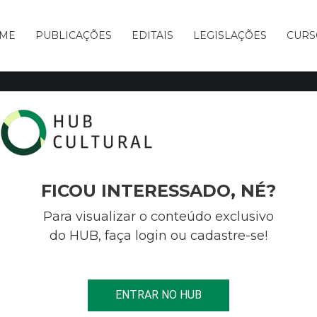
ME
PUBLICAÇÕES
EDITAIS
LEGISLAÇÕES
CURS
Soluções estratégicas para cultura,
I
entretenimento e terceiro setor
FICOU INTERESSADO, NÉ?
Para visualizar o conteúdo exclusivo
do HUB, faça login ou cadastre-se!
E O SERVIÇO IDEAL P
ENTRAR NO HUB