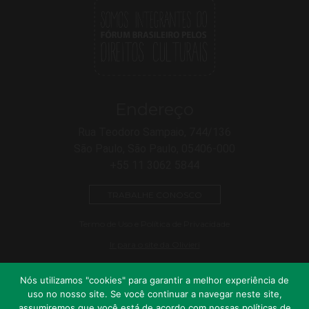
Endereço
Rua Teodoro Sampaio, 744/136
São Paulo, São Paulo, 05406-000
+55 11 3062 5844
TRABALHE CONOSCO
Termo de Uso e Política de Privacidade
Ir para o site da Olivieri
Nós utilizamos "cookies" para garantir a melhor experiência de
uso no nosso site. Se você continuar a navegar neste site,
assumiremos que você está de acordo com nossas políticas de