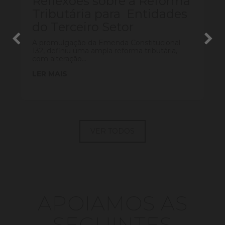
Reflexões sobre a Reforma
Tributária para Entidades
do Terceiro Setor
A promulgação da Emenda Constitucional
132, definiu uma ampla reforma tributária,
com alteração...
LER MAIS
VER TODOS
APOIAMOS AS
SEGUINTES