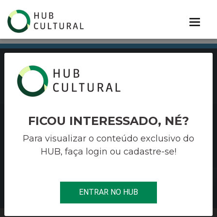
PORTIFÓLIO
FICOU INTERESSADO, NÉ?
OLIVIERI
Para visualizar o conteúdo exclusivo do
HUB, faça login ou cadastre-se!
Soluções estratégicas para cultura,
entretenimento e terceiro setor
BAIXE NOSSO PORTIFÓLIO
ENTRAR NO HUB