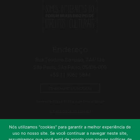
Endereço
Rua Teodoro Sampaio, 744/136
São Paulo, São Paulo, 05406-000
+55 11 3062 5844
TRABALHE CONOSCO
Termo de Uso e Política de Privacidade
Ir para o site da Olivieri
Nós utilizamos "cookies" para garantir a melhor experiência de
uso no nosso site. Se você continuar a navegar neste site,
assumiremos que você está de acordo com nossas políticas de