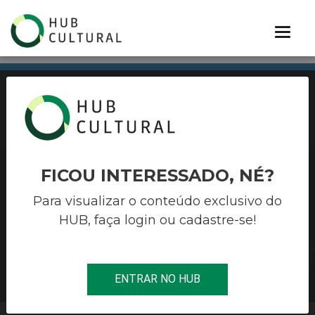
PORTIFÓLIO
FICOU INTERESSADO, NÉ?
OLIVIERI
Para visualizar o conteúdo exclusivo do
HUB, faça login ou cadastre-se!
Soluções estratégicas para cultura,
entretenimento e terceiro setor
BAIXE NOSSO PORTIFÓLIO
ENTRAR NO HUB