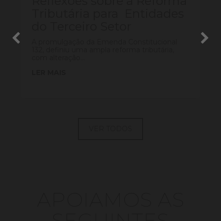
Reflexões sobre a Reforma
Tributária para Entidades
do Terceiro Setor
A promulgação da Emenda Constitucional
132, definiu uma ampla reforma tributária,
com alteração...
LER MAIS
VER TODOS
APOIAMOS AS
SEGUINTES