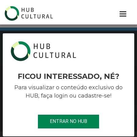
PORTIFÓLIO
FICOU INTERESSADO, NÉ?
OLIVIERI
Para visualizar o conteúdo exclusivo do
HUB, faça login ou cadastre-se!
Soluções estratégicas para cultura,
entretenimento e terceiro setor
BAIXE NOSSO PORTIFÓLIO
ENTRAR NO HUB