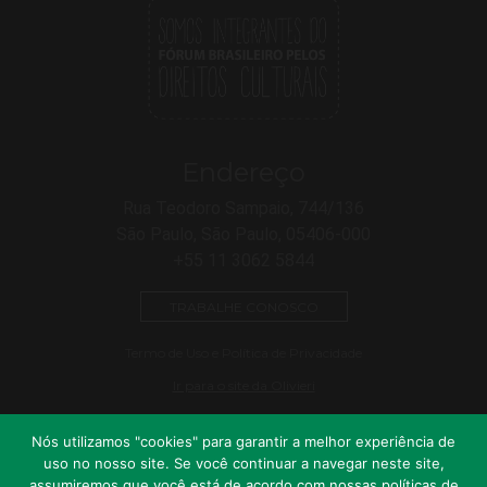
Endereço
Rua Teodoro Sampaio, 744/136
São Paulo, São Paulo, 05406-000
+55 11 3062 5844
TRABALHE CONOSCO
Termo de Uso e Política de Privacidade
Ir para o site da Olivieri
Nós utilizamos "cookies" para garantir a melhor experiência de
uso no nosso site. Se você continuar a navegar neste site,
assumiremos que você está de acordo com nossas políticas de