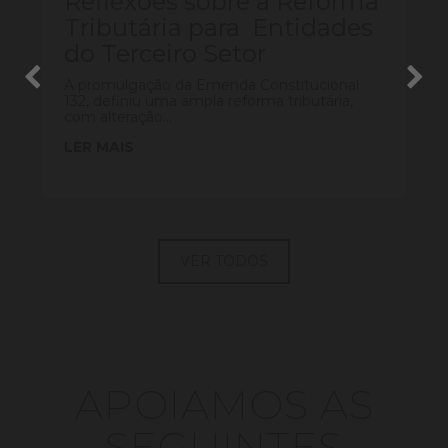
Reflexões sobre a Reforma
Tributária para Entidades
do Terceiro Setor
A promulgação da Emenda Constitucional
132, definiu uma ampla reforma tributária,
com alteração...
LER MAIS
VER TODOS
APOIAMOS AS
SEGUINTES