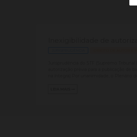
Inexigibilidade de autoriz
JURISPRUDÊNCIA
DIREITO DE AUTOR E 
Jurisprudência do STF (Supremo Tribunal F
autorização prévia para a publicação d
na íntegra) Por unanimidade, o Plenário d
LEIA MAIS