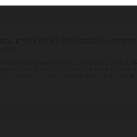
ação prévia para a publicação de biograf
IMAGEM
ederal) Relatora: Ministra Cármen Lúcia. Decisão unânime do Ple
e biografias. AÇÃO DIRETA DE INCONSTITUCIONALIDADE 4.815 D
o Supremo Tribunal Federal julgou procedente a Ação Direta de In