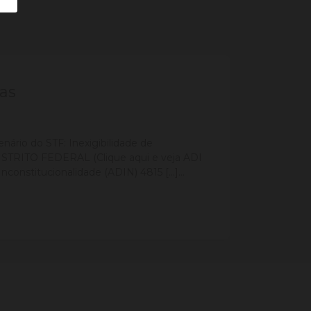
ias
nário do STF: Inexigibilidade de
ISTRITO FEDERAL (Clique aqui e veja ADI
constitucionalidade (ADIN) 4815 […]...