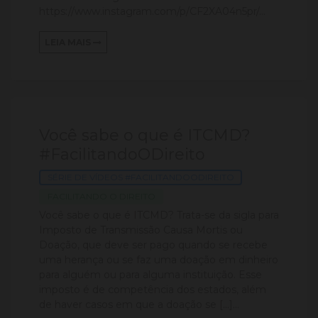
https://www.instagram.com/p/CF2XA04n5pr/...
LEIA MAIS
Você sabe o que é ITCMD?
#FacilitandoODireito
SÉRIE DE VÍDEOS #FACILITANDOODIREITO
FACILITANDO O DIREITO
Você sabe o que é ITCMD? Trata-se da sigla para
Imposto de Transmissão Causa Mortis ou
Doação, que deve ser pago quando se recebe
uma herança ou se faz uma doação em dinheiro
para alguém ou para alguma instituição. Esse
imposto é de competência dos estados, além
de haver casos em que a doação se […]...