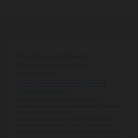
#FacilitandoODireito –
Retratados nas obras
fotográficas
SÉRIE DE VÍDEOS #FACILITANDOODIREITO
FACILITANDO O DIREITO
Assista série completa de vídeos sobre
retratados em obras fotográficas, nas diferentes
áreas do mercado cultural.
https://www.instagram.com/p/CGs2tA0H-y5/
https://www.instagram.com/p/CG7lKGzHgr9/
https://www.instagram.com/p/CHQCEsoHQNu/