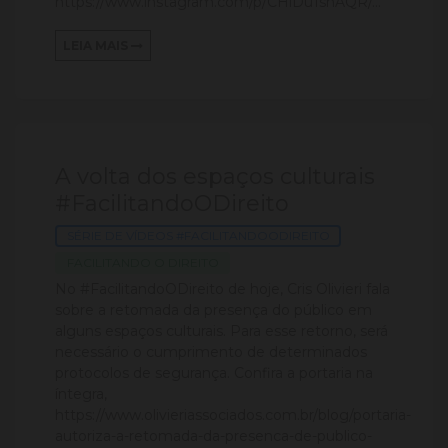
https://www.instagram.com/p/CHiDu1snAQR/...
LEIA MAIS
A volta dos espaços culturais
#FacilitandoODireito
SÉRIE DE VÍDEOS #FACILITANDOODIREITO
FACILITANDO O DIREITO
No #FacilitandoODireito de hoje, Cris Olivieri fala
sobre a retomada da presença do público em
alguns espaços culturais. Para esse retorno, será
necessário o cumprimento de determinados
protocolos de segurança. Confira a portaria na
íntegra,
https://www.olivieriassociados.com.br/blog/portaria-
autoriza-a-retomada-da-presenca-de-publico-