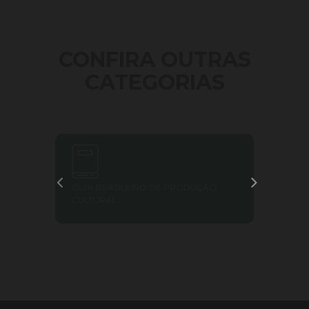
CONFIRA OUTRAS
CATEGORIAS
GUIA BRASILEIRO DE PRODUÇÃO
FACI
CULTURAL