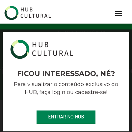
HUB CULTURAL
> SÉRIE DE
VÍDEOS #FACILITANDOODIREITO
SÉRIE DE
VÍDEOS #FACILITANDOODIREIT
FICOU INTERESSADO, NÉ?
Para visualizar o conteúdo exclusivo do
HUB, faça login ou cadastre-se!
NAVEGUE POR
ENTRAR NO HUB
TODOS