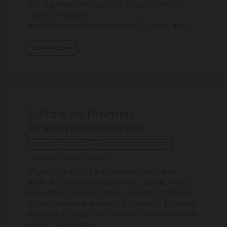
em-algumas-atividades-culturais/ Confira o
vídeo na íntegra:
https://www.instagram.com/p/CGI1XYXnMGc/...
LEIA MAIS
Editais de Prêmios
#FacilitandoODireito
SÉRIE DE VÍDEOS #FACILITANDOODIREITO
FACILITANDO O DIREITO
Muitos municípios e estados concentraram
parte da verba, concedida pela Lei Aldir Blanc,
nos editais. Para isso, optou-se pela escolha de
uma modalidade específica: o prêmio. Entenda
o porquê e como esse modelo funciona Confira
o vídeo na íntegra: