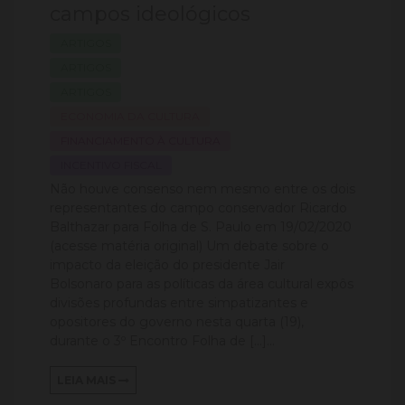
campos ideológicos
ARTIGOS
ARTIGOS
ARTIGOS
ECONOMIA DA CULTURA
FINANCIAMENTO À CULTURA
INCENTIVO FISCAL
Não houve consenso nem mesmo entre os dois
representantes do campo conservador Ricardo
Balthazar para Folha de S. Paulo em 19/02/2020
(acesse matéria original) Um debate sobre o
impacto da eleição do presidente Jair
Bolsonaro para as políticas da área cultural expôs
divisões profundas entre simpatizantes e
opositores do governo nesta quarta (19),
durante o 3º Encontro Folha de […]...
LEIA MAIS