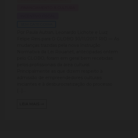
FINANCIAMENTO À CULTURA
INCENTIVO FISCAL
SEM CATEGORIA
Por Paula Autran, Leonardo Lichote e Luiz
Felipe Reis para O GLOBO 30/11/2017 RIO — As
mudanças trazidas pela nova Instrução
Normativa da Lei Rouanet, antecipadas ontem
pelo GLOBO, foram em geral bem recebidas
pelos profissionais da área cultural.
Principalmente as que dizem respeito à
admissão de empreendedores culturais
iniciantes e à desburocratização do processo
[…]...
LEIA MAIS